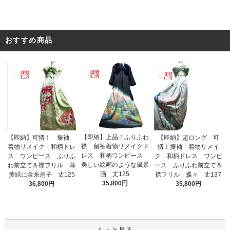
おすすめ商品
【即納】上品！ふりふわ
【即納】可憐！ 振袖
【即納】超ロング 可
襟 留袖着物リメイクド
着物リメイク 和柄ドレ
憐！振袖 着物リメイ
レス 和柄ワンピース
ス ワンピース ふりふ
ク 和柄ドレス ワンピ
美しい絵画のような風景
わ前立て＆襟フリル 薄
ース ふりふわ前立て＆
画 丈125
黄緑に金糸扇子 丈125
襟フリル 蝶々 丈137
35,800円
36,800円
35,800円