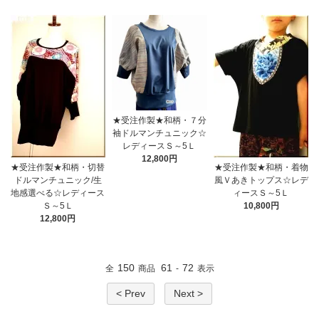
★受注作製★和柄・７分
袖ドルマンチュニック☆
レディースＳ～5Ｌ
12,800円
★受注作製★和柄・切替
★受注作製★和柄・着物
ドルマンチュニック/生
風Ｖあきトップス☆レデ
地感選べる☆レディース
ィースＳ～5Ｌ
Ｓ～5Ｌ
10,800円
12,800円
150
61
72
全
商品
-
表示
< Prev
Next >