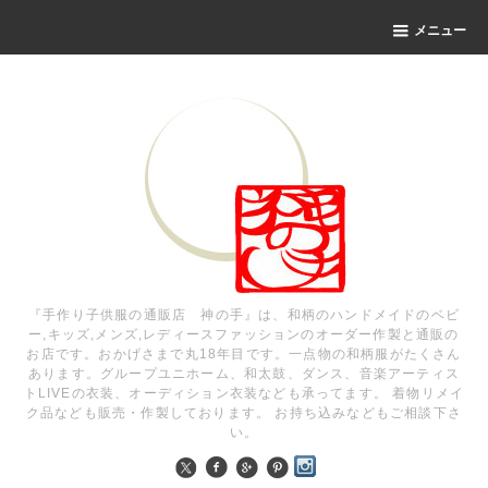
メニュー
『手作り子供服の通販店 神の手』は、和柄のハンドメイドのベビ
ー,キッズ,メンズ,レディースファッションのオーダー作製と通販の
お店です。おかげさまで丸18年目です。一点物の和柄服がたくさん
あります。グループユニホーム、和太鼓、ダンス、音楽アーティス
トLIVEの衣装、オーディション衣装なども承ってます。 着物リメイ
ク品なども販売・作製しております。 お持ち込みなどもご相談下さ
い。