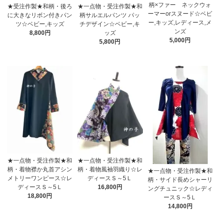
柄×ファー ネックウォ
★受注作製★和柄・後ろ
★一点物・受注作製★和
ーマーorスヌード☆ベビ
に大きなリボン付きパン
柄サルエルパンツ パッ
ー,キッズ,レディース,メ
ツ☆ベビー,キッズ
チデザイン☆ベビー,キ
ンズ
8,800円
ッズ
5,000円
5,800円
★一点物・受注作製★和
★一点物・受注作製★和
柄・着物襟か丸首アシン
柄・着物風袖羽織り☆レ
★一点物・受注作製★和
メトリーワンピース☆レ
ディースＳ～5Ｌ
柄・サイド長めシャーリ
ディースＳ～5Ｌ
16,800円
ングチュニック☆レディ
18,800円
ースＳ～5Ｌ
14,800円