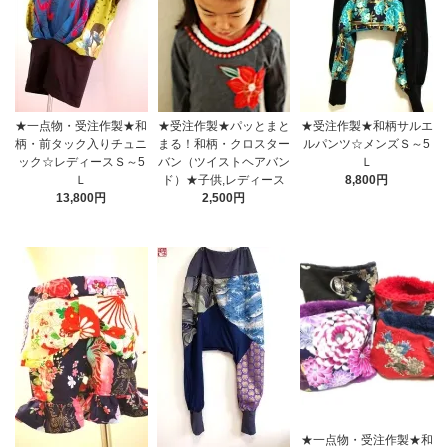
★一点物・受注作製★和
★受注作製★パッとまと
★受注作製★和柄サルエ
柄・前タック入りチュニ
まる！和柄・クロスター
ルパンツ☆メンズＳ～5
ック☆レディースＳ～5
バン（ツイストヘアバン
Ｌ
Ｌ
ド）★子供,レディース
8,800円
13,800円
2,500円
★一点物・受注作製★和