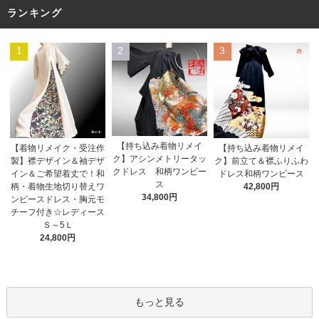
ランキング
1
2
3
【持ち込み着物リメイ
【着物リメイク・受注作
【持ち込み着物リメイ
ク】アシンメトリータッ
製】襟デザイン＆袖デザ
ク】前立て＆襟ふりふわ
クドレス 和柄ワンピー
イン＆ご希望着丈で！和
ドレス和柄ワンピース
ス
柄・着物生地切り替えワ
42,800円
34,800円
ンピースドレス・胸元モ
チーフ付き☆レディース
Ｓ～5Ｌ
24,800円
もっと見る