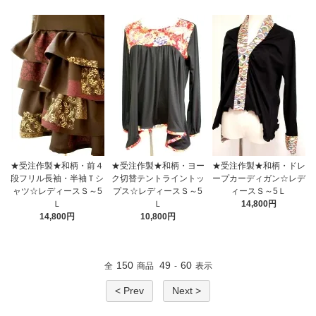
★受注作製★和柄・前４
★受注作製★和柄・ヨー
★受注作製★和柄・ドレ
段フリル長袖・半袖Ｔシ
ク切替テントライントッ
ープカーディガン☆レデ
ャツ☆レディースＳ～5
プス☆レディースＳ～5
ィースＳ～5Ｌ
Ｌ
Ｌ
14,800円
14,800円
10,800円
150
49
60
全
商品
-
表示
< Prev
Next >