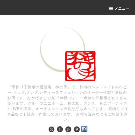
メニュー
『手作り子供服の通販店 神の手』は、和柄のハンドメイドのベビ
ー,キッズ,メンズ,レディースファッションのオーダー作製と通販の
お店です。おかげさまで丸18年目です。一点物の和柄服がたくさん
あります。グループユニホーム、和太鼓、ダンス、音楽アーティス
トLIVEの衣装、オーディション衣装なども承ってます。 着物リメイ
ク品なども販売・作製しております。 お持ち込みなどもご相談下さ
い。