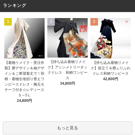
ランキング
1
2
3
【持ち込み着物リメイ
【着物リメイク・受注作
【持ち込み着物リメイ
ク】アシンメトリータッ
製】襟デザイン＆袖デザ
ク】前立て＆襟ふりふわ
クドレス 和柄ワンピー
イン＆ご希望着丈で！和
ドレス和柄ワンピース
ス
柄・着物生地切り替えワ
42,800円
34,800円
ンピースドレス・胸元モ
チーフ付き☆レディース
Ｓ～5Ｌ
24,800円
もっと見る