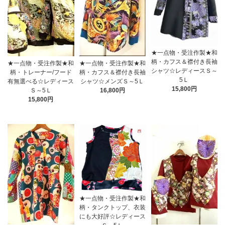
★一点物・受注作製★和
柄・カフス＆襟付き長袖
★一点物・受注作製★和
★一点物・受注作製★和
シャツ☆レディースＳ～
柄・トレーナー/フード
柄・カフス＆襟付き長袖
5Ｌ
有無選べる☆レディース
シャツ☆メンズＳ～5Ｌ
15,800円
Ｓ～5Ｌ
16,800円
15,800円
★一点物・受注作製★和
柄・タンクトップ、衣装
にも大好評☆レディース