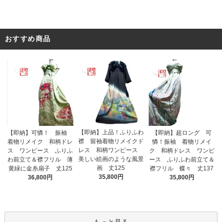
おすすめ商品
【即納】上品！ふりふわ
【即納】可憐！ 振袖
【即納】超ロング 可
襟 留袖着物リメイクド
着物リメイク 和柄ドレ
憐！振袖 着物リメイ
レス 和柄ワンピース
ス ワンピース ふりふ
ク 和柄ドレス ワンピ
美しい絵画のような風景
わ前立て＆襟フリル 薄
ース ふりふわ前立て＆
画 丈125
黄緑に金糸扇子 丈125
襟フリル 蝶々 丈137
35,800円
36,800円
35,800円