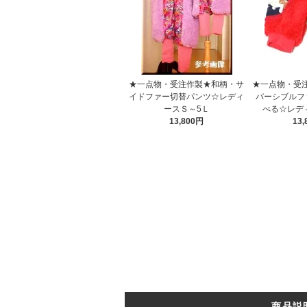
★一点物・受注作製★和柄・サ
★一点物・受
イドファー切替パンツ☆レディ
バーシブルフ
ースＳ～5Ｌ
べる☆レデ
13,800円
13
商品説