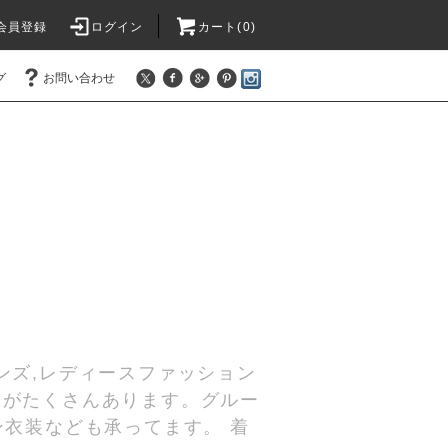
会員登録
ログイン
カート(
0
)
グ
お問い合わせ
ンズ,レディースファッション
服がたくさんあります。グルー
ン衣装なども承ってます。 着