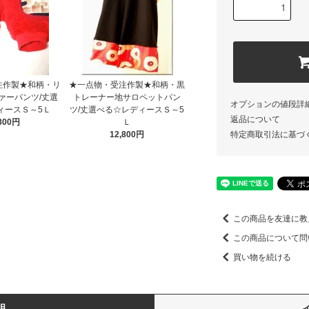
注作製★和柄・リ
★一点物・受注作製★和柄・黒
ァーパンツ/丈選
トレーナー地サロペットパン
オプションの値段詳
ィースＳ～5Ｌ
ツ/丈選べる☆レディースＳ～5
返品について
,800円
Ｌ
特定商取引法に基づ
12,800円
この商品を友達に教
この商品について問
買い物を続ける
明