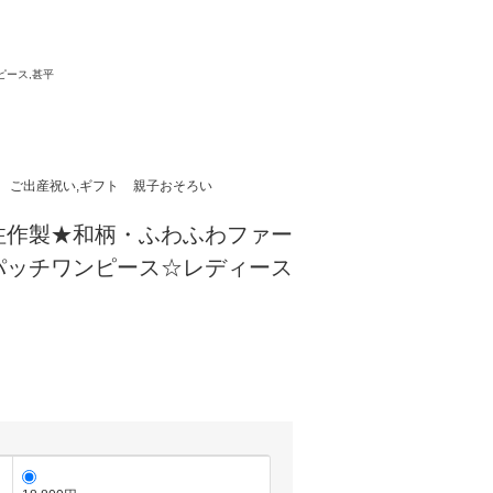
。
ピース,甚平
ご出産祝い,ギフト
親子おそろい
注作製★和柄・ふわふわファー
パッチワンピース☆レディース