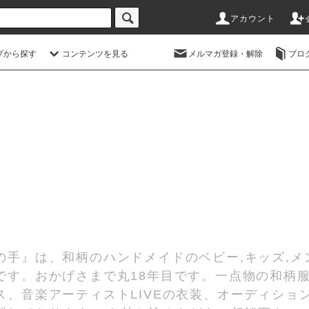
アカウント
プから探す
コンテンツを見る
メルマガ登録・解除
ブロ
の手』は、和柄のハンドメイドのベビー,キッズ,メ
です。おかげさまで丸18年目です。一点物の和柄
、音楽アーティストLIVEの衣装、オーディショ