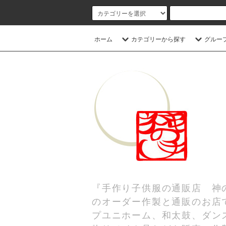
ホーム
カテゴリーから探す
グルー
『手作り子供服の通販店 神
のオーダー作製と通販のお店
プユニホーム、和太鼓、ダンス