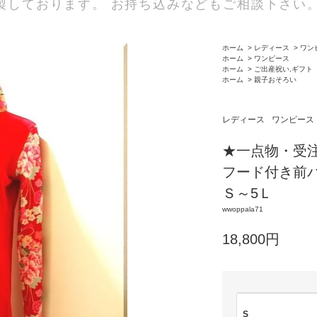
製しております。 お持ち込みなどもご相談下さい
ホーム
>
レディース
>
ワン
ホーム
>
ワンピース
ホーム
>
ご出産祝い,ギフト
ホーム
>
親子おそろい
レディース
ワンピース
★一点物・受
フード付き前
Ｓ～5Ｌ
wwoppala71
18,800円
S