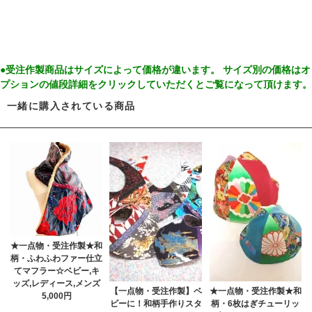
●受注作製商品はサイズによって価格が違います。 サイズ別の価格はオ
プションの値段詳細をクリックしていただくとご覧になって頂けます。
一緒に購入されている商品
★一点物・受注作製★和
柄・ふわふわファー仕立
てマフラー☆ベビー,キ
ッズ,レディース,メンズ
【一点物・受注作製】ベ
★一点物・受注作製★和
5,000円
ビーに！和柄手作りスタ
柄・6枚はぎチューリッ