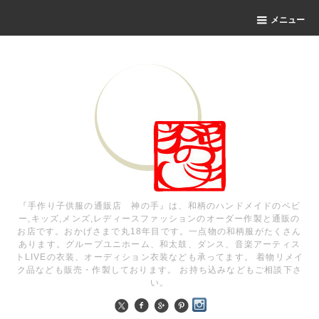
メニュー
『手作り子供服の通販店 神の手』は、和柄のハンドメイドのベビ
ー,キッズ,メンズ,レディースファッションのオーダー作製と通販の
お店です。おかげさまで丸18年目です。一点物の和柄服がたくさん
あります。グループユニホーム、和太鼓、ダンス、音楽アーティス
トLIVEの衣装、オーディション衣装なども承ってます。 着物リメイ
ク品なども販売・作製しております。 お持ち込みなどもご相談下さ
い。