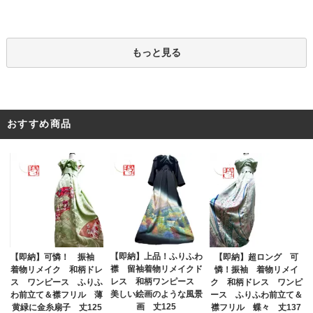
もっと見る
おすすめ商品
【即納】上品！ふりふわ
【即納】可憐！ 振袖
【即納】超ロング 可
襟 留袖着物リメイクド
着物リメイク 和柄ドレ
憐！振袖 着物リメイ
レス 和柄ワンピース
ス ワンピース ふりふ
ク 和柄ドレス ワンピ
美しい絵画のような風景
わ前立て＆襟フリル 薄
ース ふりふわ前立て＆
画 丈125
黄緑に金糸扇子 丈125
襟フリル 蝶々 丈137