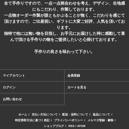
全て手作りですので、一点一点柄合わせを考え、デザイン、生地感
にもこだわり、作製しております。
一点物オーダー作製が誰ともかぶることが無く、こだわりを感じて
頂けますので、ご出産祝い、ギフトに大変ご好評、人気を頂いてお
ります。
独特で他には無い物を目指し、お手元にお届けした時に感動して喜
んで頂ける手作りの物をご提供したいと心掛けております。
手作りの良さを味わって下さい。
マイアカウント
会員登録
ログイン
カートを見る
お問い合わせ
ホーム
/
支払い方法について
/
配送・送料について
/
返品について
/
特定商取引法に基づく表記
/
プライバシーポリシー
/
メルマガ登録・解除
/
ショップブログ
/
RSS
/
ATOM