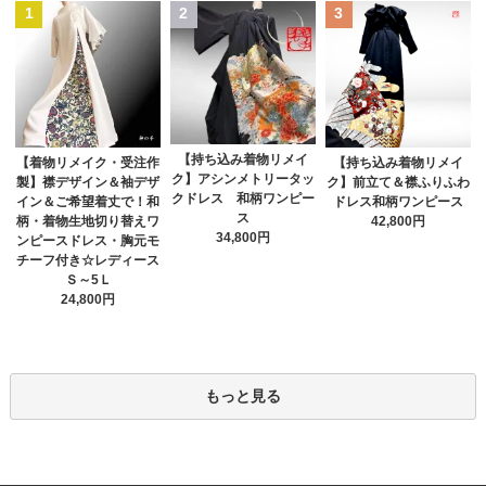
1
2
3
【持ち込み着物リメイ
【着物リメイク・受注作
【持ち込み着物リメイ
ク】アシンメトリータッ
製】襟デザイン＆袖デザ
ク】前立て＆襟ふりふわ
クドレス 和柄ワンピー
イン＆ご希望着丈で！和
ドレス和柄ワンピース
ス
柄・着物生地切り替えワ
42,800円
34,800円
ンピースドレス・胸元モ
チーフ付き☆レディース
Ｓ～5Ｌ
24,800円
もっと見る