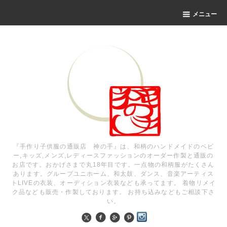
メニュー
『手作り子供服の通販店 神の手』は、和柄のハンドメイドのベビ
ー,キッズ,メンズ,レディースファッションのオーダー作製と通販の
お店です。おかげさまで丸18年目です。一点物の和柄服がたくさん
あります。グループユニホーム、和太鼓、ダンス、音楽アーティス
トLIVEの衣装、オーディション衣装なども承ってます。 着物リメイ
ク品なども販売・作製しております。 お持ち込みなどもご相談下さ
い。