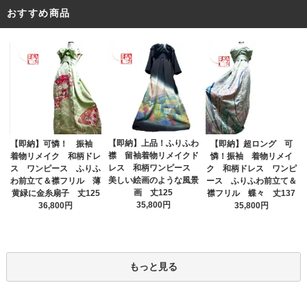
おすすめ商品
【即納】上品！ふりふわ
【即納】可憐！ 振袖
【即納】超ロング 可
襟 留袖着物リメイクド
着物リメイク 和柄ドレ
憐！振袖 着物リメイ
レス 和柄ワンピース
ス ワンピース ふりふ
ク 和柄ドレス ワンピ
美しい絵画のような風景
わ前立て＆襟フリル 薄
ース ふりふわ前立て＆
画 丈125
黄緑に金糸扇子 丈125
襟フリル 蝶々 丈137
35,800円
36,800円
35,800円
もっと見る