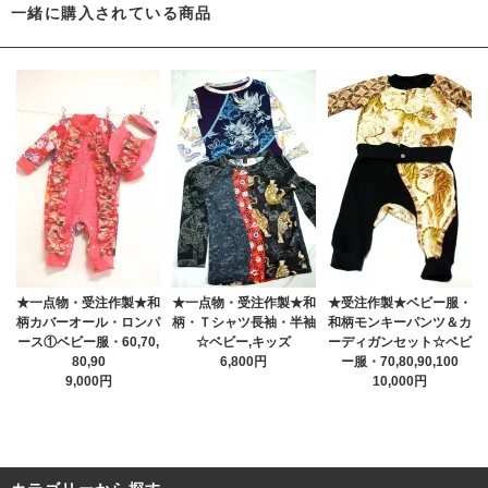
一緒に購入されている商品
★一点物・受注作製★和
★一点物・受注作製★和
★受注作製★ベビー服・
柄カバーオール・ロンパ
柄・Ｔシャツ長袖・半袖
和柄モンキーパンツ＆カ
ース①ベビー服・60,70,
☆ベビー,キッズ
ーディガンセット☆ベビ
80,90
6,800円
ー服・70,80,90,100
9,000円
10,000円