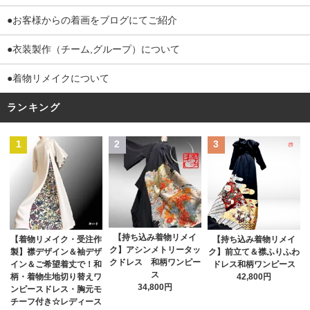
●お客様からの着画をブログにてご紹介
●衣装製作（チーム,グループ）について
●着物リメイクについて
ランキング
1
2
3
【持ち込み着物リメイ
【着物リメイク・受注作
【持ち込み着物リメイ
ク】アシンメトリータッ
製】襟デザイン＆袖デザ
ク】前立て＆襟ふりふわ
クドレス 和柄ワンピー
イン＆ご希望着丈で！和
ドレス和柄ワンピース
ス
柄・着物生地切り替えワ
42,800円
34,800円
ンピースドレス・胸元モ
チーフ付き☆レディース