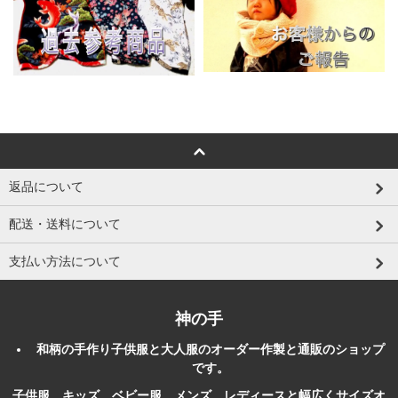
返品について
配送・送料について
支払い方法について
神の手
和柄
の
手作り
子供服
と大人服のオーダー作製と
通販
のショップ
です。
子供服、キッズ、ベビー服、メンズ、レディースと幅広くサイズオ