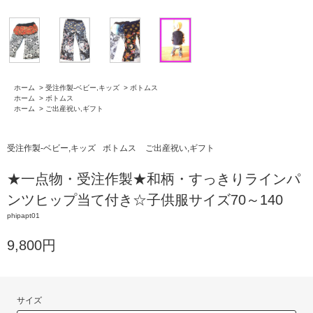
ホーム
>
受注作製-ベビー,キッズ
>
ボトムス
ホーム
>
ボトムス
ホーム
>
ご出産祝い,ギフト
受注作製-ベビー,キッズ
ボトムス
ご出産祝い,ギフト
★一点物・受注作製★和柄・すっきりラインパ
ンツヒップ当て付き☆子供服サイズ70～140
phipapt01
9,800円
サイズ