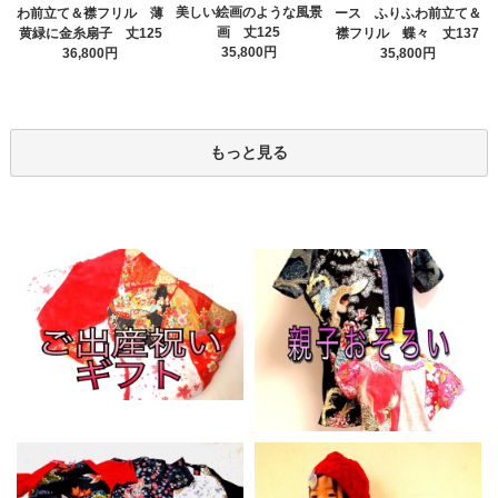
美しい絵画のような風景
わ前立て＆襟フリル 薄
ース ふりふわ前立て＆
画 丈125
黄緑に金糸扇子 丈125
襟フリル 蝶々 丈137
35,800円
36,800円
35,800円
もっと見る