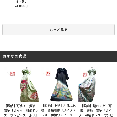
Ｓ～5Ｌ
24,800円
もっと見る
おすすめ商品
【即納】上品！ふりふわ
【即納】可憐！ 振袖
【即納】超ロング 可
襟 留袖着物リメイクド
着物リメイク 和柄ドレ
憐！振袖 着物リメイ
レス 和柄ワンピース
ス ワンピース ふりふ
ク 和柄ドレス ワンピ