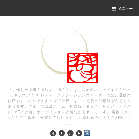
メニュー
『手作り子供服の通販店 神の手』は、和柄のハンドメイドのベビ
ー,キッズ,メンズ,レディースファッションのオーダー作製と通販の
お店です。おかげさまで丸18年目です。一点物の和柄服がたくさん
あります。グループユニホーム、和太鼓、ダンス、音楽アーティス
トLIVEの衣装、オーディション衣装なども承ってます。 着物リメイ
ク品なども販売・作製しております。 お持ち込みなどもご相談下さ
い。