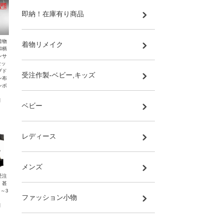
即納！在庫有り商品
着物
着物リメイク
和柄
ンサ
セッ
プド
受注作製-ベビー,キッズ
ン布
ンボ
円
ベビー
レディース
メンズ
受注
・甚
～3
ファッション小物
円