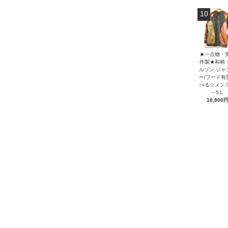
10
★一点物・
作製★和柄
ルゾン,ジャ
ー/フード有
べる☆メン
～5Ｌ
18,800