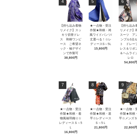
4
5
6
【持ち込み着物
★一点物・受注
【持ち込み
リメイク】スッ
作製★和柄・袴
リメイク】
キリ切替ドレ
風ワイドパンツ/
スーツ ア
ス 和柄ワンピ
丈選べる！☆レ
ンブル3点
ース ご希望ネ
ディースS～5L
ト ドレー
ック・袖デザイ
15,800円
レス＆リボ
ンで作製可
＆ヘムライ
38,800円
レロ
54,800
7
8
9
★一点物・受注
★一点物・受注
★一点物・
作製★和柄・着
作製★和柄・甚
作製★和柄
物風袖羽織り☆
平☆レディース
平☆メンズＳ
レディースＳ～5
Ｓ～5Ｌ
Ｌ
Ｌ
21,800円
22,800
16,800円