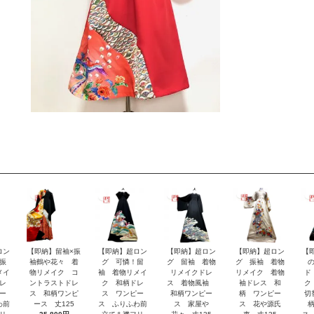
ロン
【即納】留袖×振
【即納】超ロン
【即納】超ロン
【即納】超ロン
【
振
袖鶴や花々 着
グ 可憐！留
グ 留袖 着物
グ 振袖 着物
メイ
物リメイク コ
袖 着物リメイ
リメイクドレ
リメイク 着物
ド
レ
ントラストドレ
ク 和柄ドレ
ス 着物風袖
袖ドレス 和
ク
ー
ス 和柄ワンピ
ス ワンピー
和柄ワンピー
柄 ワンピー
切
わ前
ース 丈125
ス ふりふわ前
ス 家屋や
ス 花や源氏