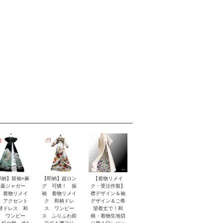
即納】留袖×麻
【即納】超ロン
【着物リメイ
の葉ジャガー
グ 可憐！ 振
ク・受注作製】
 着物リメイ
袖 着物リメイ
襟デザイン＆袖
 アクセント
ク 和柄ドレ
デザイン＆ご希
替ドレス 和
ス ワンピー
望着丈で！和
柄 ワンピー
ス ふりふわ前
柄・着物生地切