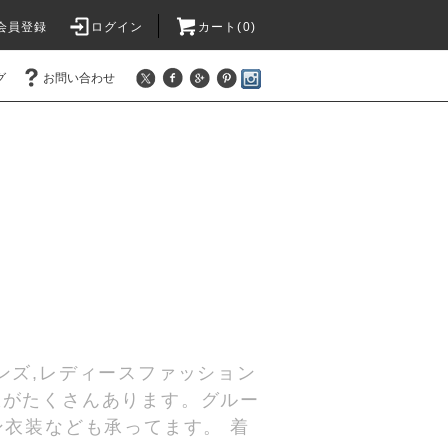
会員登録
ログイン
カート(
0
)
グ
お問い合わせ
ンズ,レディースファッション
服がたくさんあります。グルー
ン衣装なども承ってます。 着