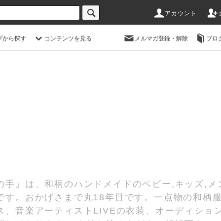
アカウント
プから探す
コンテンツを見る
メルマガ登録・解除
ブロ
の手』は、和柄のハンドメイドのベビー,キッズ,メ
です。おかげさまで丸18年目です。一点物の和柄
、音楽アーティストLIVEの衣装、オーディショ