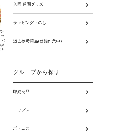
入園,通園グッズ
ラッピング・のし
受注
・ブ
過去参考商品(登録作業中）
ンバ
無選
ズＳ
円
グループから探す
即納商品
トップス
ボトムス