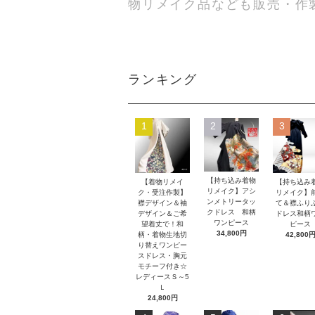
物リメイク品なども販売・作
ランキング
1
2
3
【持ち込み着物
【着物リメイ
【持ち込み
リメイク】アシ
ク・受注作製】
リメイク】
ンメトリータッ
襟デザイン＆袖
て＆襟ふり
クドレス 和柄
デザイン＆ご希
ドレス和柄
ワンピース
望着丈で！和
ピース
34,800円
柄・着物生地切
42,800
り替えワンピー
スドレス・胸元
モチーフ付き☆
レディースＳ～5
Ｌ
24,800円