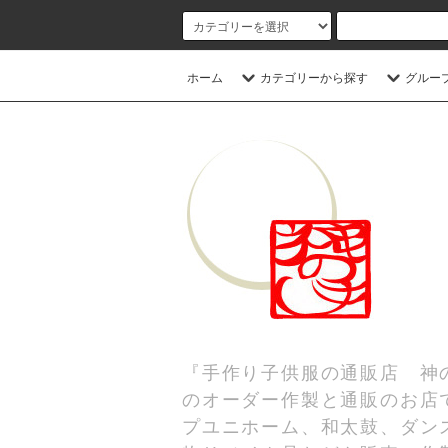
ホーム
カテゴリーから探す
グルー
『手作り子供服の通販店 神
のオーダー作製と通販のお店
プユニホーム、和太鼓、ダンス