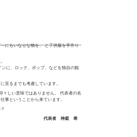
。
ーにもいなせな物を、 と子供服を手作り
ん。
インに、ロック、ポップ、などを独自の観
質に至るまでも考慮しています。
仰々しい意味ではありません。 代表者の名
手仕事ということから来ています。
か？
代表者 神庭 希