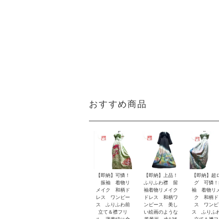
おすすめ商品
【即納】可憐！
【即納】上品！
【即納】超
振袖 着物リ
ふりふわ襟 留
グ 可憐！
メイク 和柄ド
袖着物リメイク
袖 着物リ
レス ワンピー
ドレス 和柄ワ
ク 和柄ド
ス ふりふわ前
ンピース 美し
ス ワンピ
立て＆襟フリ
い絵画のような
ス ふりふ