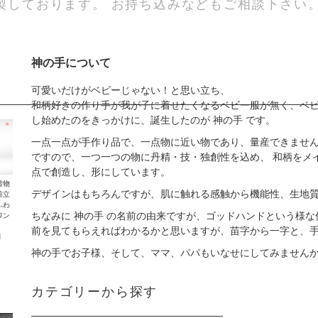
製しております。 お持ち込みなどもご相談下さい
神の手について
可愛いだけがベビーじゃない！と思い立ち、
和柄好きの作り手が我が子に着せたくなるベビー服が無く、ベビ
し始めたのをきっかけに、誕生したのが 神の手 です。
一点一点が手作り品で、一点物に近い物であり、量産できませ
ですので、一つ一つの物に丹精・技・独創性を込め、 和柄をメ
点で創造し、形にしています。
着物
デザインはもちろんですが、肌に触れる感触から機能性、生地
前立
ふわ
ちなみに 神の手 の名前の由来ですが、ゴッドハンドという様な
ワン
前を見てもらえればわかるかと思いますが、苗字から一字と、
円
神の手でお子様、そして、ママ、パパもいなせにしてみません
カテゴリーから探す