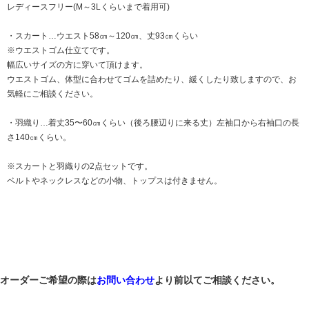
レディースフリー(M～3Lくらいまで着用可)
・スカート…ウエスト58㎝～120㎝、丈93㎝くらい
※ウエストゴム仕立てです。
幅広いサイズの方に穿いて頂けます。
ウエストゴム、体型に合わせてゴムを詰めたり、緩くしたり致しますので、お
気軽にご相談ください。
・羽織り…着丈35〜60㎝くらい（後ろ腰辺りに来る丈）左袖口から右袖口の長
さ140㎝くらい。
※スカートと羽織りの2点セットです。
ベルトやネックレスなどの小物、トップスは付きません。
オーダーご希望の際は
お問い合わせ
より前以てご相談ください。