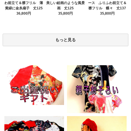
美しい絵画のような風景
わ前立て＆襟フリル 薄
ース ふりふわ前立て＆
画 丈125
黄緑に金糸扇子 丈125
襟フリル 蝶々 丈137
35,800円
36,800円
35,800円
もっと見る