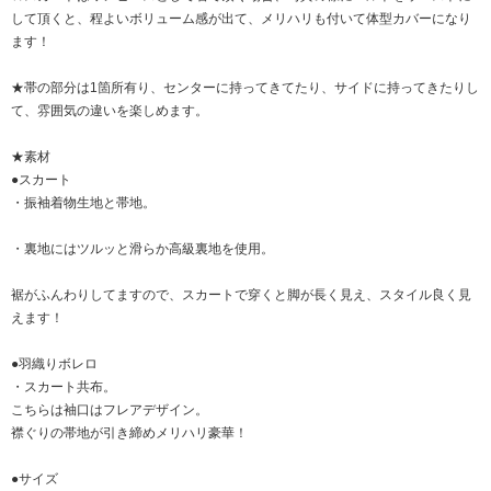
して頂くと、程よいボリューム感が出て、メリハリも付いて体型カバーになり
ます！
★帯の部分は1箇所有り、センターに持ってきてたり、サイドに持ってきたりし
て、雰囲気の違いを楽しめます。
★素材
●スカート
・振袖着物生地と帯地。
・裏地にはツルッと滑らか高級裏地を使用。
裾がふんわりしてますので、スカートで穿くと脚が長く見え、スタイル良く見
えます！
●羽織りボレロ
・スカート共布。
こちらは袖口はフレアデザイン。
襟ぐりの帯地が引き締めメリハリ豪華！
●サイズ