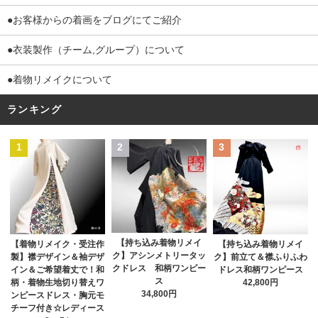
●お客様からの着画をブログにてご紹介
●衣装製作（チーム,グループ）について
●着物リメイクについて
ランキング
1
2
3
【持ち込み着物リメイ
【着物リメイク・受注作
【持ち込み着物リメイ
ク】アシンメトリータッ
製】襟デザイン＆袖デザ
ク】前立て＆襟ふりふわ
クドレス 和柄ワンピー
イン＆ご希望着丈で！和
ドレス和柄ワンピース
ス
柄・着物生地切り替えワ
42,800円
34,800円
ンピースドレス・胸元モ
チーフ付き☆レディース