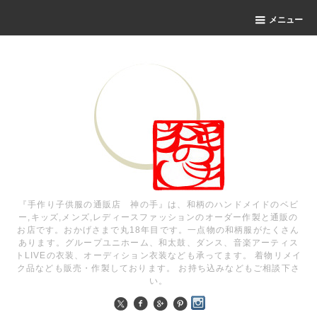
メニュー
『手作り子供服の通販店 神の手』は、和柄のハンドメイドのベビ
ー,キッズ,メンズ,レディースファッションのオーダー作製と通販の
お店です。おかげさまで丸18年目です。一点物の和柄服がたくさん
あります。グループユニホーム、和太鼓、ダンス、音楽アーティス
トLIVEの衣装、オーディション衣装なども承ってます。 着物リメイ
ク品なども販売・作製しております。 お持ち込みなどもご相談下さ
い。