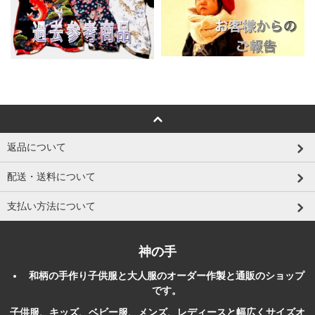
返品について
配送・送料について
支払い方法について
神の手
和柄
の
手作り
子供服
と大人服のオーダー作製と
通販
のショップ
です。
子供服、キッズ、ベビー服、メンズ、レディースと幅広くサイズオ