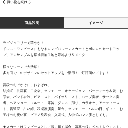
買い物を続ける
商品説明
イメージ
ラグジュアリーで華やか！
ドレス・ワンピースにもなるロングバルーンスカートとボレロのセットアッ
プ、アンサンブルを振袖着物生地と帯地よりリメイク。
様々なシーンで大活躍！
多方面でこのデザインのセットアップをご活用！ご好評頂いてます！
普段のおでかけに、およばれ、
結婚式、披露宴、二次会、セレモニー、オケージョン、パーティーや衣装、お
茶会、バンド衣装、ピアニスト、バイオリニスト、ハープ奏者、サックス奏
者、ヘアショー、フルート、篠笛、ダンス、踊り、カラオケ、アーティース
ト、書道家、占い師、和楽器演奏、舞台、セレモニー、ハレの日、ギフト、お
子様のお祝い事、ピアノ発表会、入園式、入学式のママ服としても。
★スカートはワンピースとして着て頂く場合、写真の様にベルトをウエストに