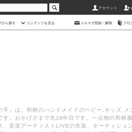
アカウント
プから探す
コンテンツを見る
メルマガ登録・解除
ブロ
の手』は、和柄のハンドメイドのベビー,キッズ,メ
です。おかげさまで丸18年目です。一点物の和柄
、音楽アーティストLIVEの衣装、オーディショ