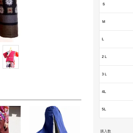
Ｓ
Ｍ
L
2Ｌ
3Ｌ
4L
5L
購入数