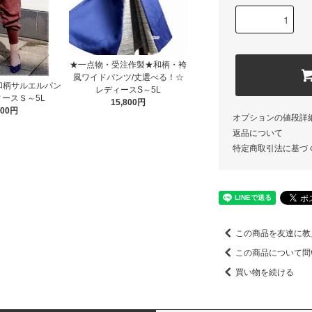
★一点物・受注作製★和柄・袴
風ワイドパンツ/丈選べる！☆
和柄サルエルパン
レディースS～5L
ースＳ～5L
15,800円
800円
オプションの値段詳
返品について
特定商取引法に基づ
この商品を友達に教
この商品について問
買い物を続ける