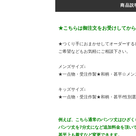
商品説
★こちらは御注文をお受けしてから
★つくり手におまかせしてオーダーする
ご希望などもお気軽にご相談下さい。
メンズサイズ↓
★一点物・受注作製★和柄・甚平☆メン
キッズサイズ↓
★一点物・受注作製★和柄・甚平/性別選
例えば、こちら通常のパンツ丈はひざく
パンツ丈を7分丈になど追加料金を頂い
甚平上も着丈など変更できます。