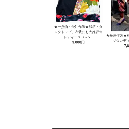
★一点物・受注作製★和柄・タ
ンクトップ、衣装にも大好評☆
★受注作製★
レディースＳ～5Ｌ
ツ☆レディ
9,000円
7,