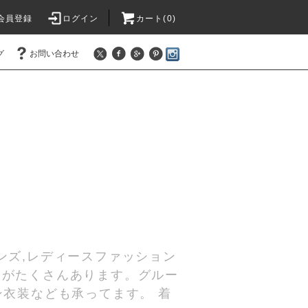
会員登録
ログイン
カート(
0
)
グ
お問い合わせ
ンズ,レディースファッション
服がたくさんあります。グルー
ン衣装なども承ってます。 着