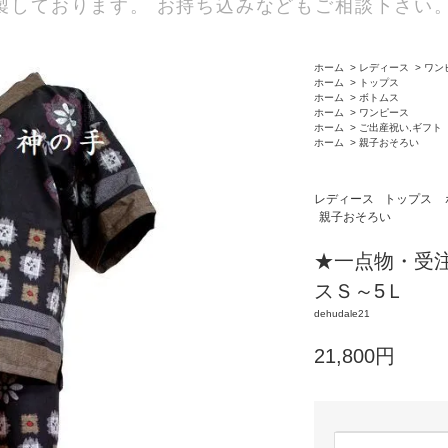
製しております。 お持ち込みなどもご相談下さい
ホーム
>
レディース
>
ワン
ホーム
>
トップス
ホーム
>
ボトムス
ホーム
>
ワンピース
ホーム
>
ご出産祝い,ギフト
ホーム
>
親子おそろい
レディース
トップス
親子おそろい
★一点物・受
スＳ～5Ｌ
dehudale21
21,800円