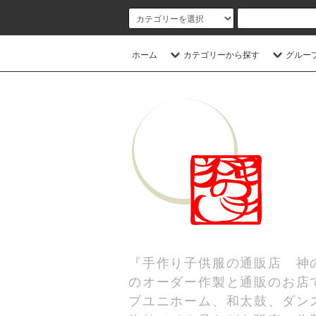
ホーム
カテゴリーから探す
グルー
『手作り子供服の通販店 神
のオーダー作製と通販のお店
プユニホーム、和太鼓、ダンス