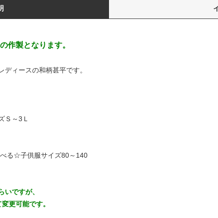
明
の作製となります。
レディースの和柄甚平です。
ズＳ～3Ｌ
べる☆子供服サイズ80～140
らいですが、
て変更可能です。