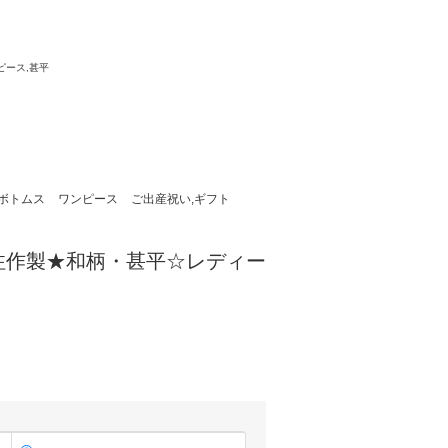
。
ピース,甚平
ボトムス
ワンピース
ご出産祝い,ギフト
注作製★和柄・甚平☆レディー