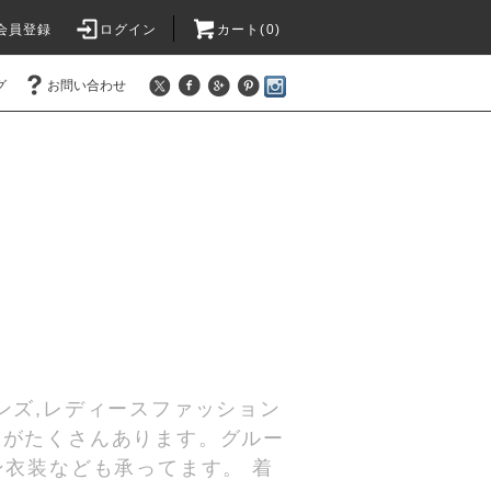
会員登録
ログイン
カート(
0
)
グ
お問い合わせ
ンズ,レディースファッション
服がたくさんあります。グルー
ン衣装なども承ってます。 着