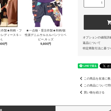
注作製★和柄・フ
★一点物・受注作製★和柄/個
☆レディースＳ～
性派デニムサルエルパンツ☆ベ
オプションの値段詳
5Ｌ
ビー,キッズ
返品について
,800円
9,800円
特定商取引法に基づ
この商品を友達に教
この商品について問
買い物を続ける
明