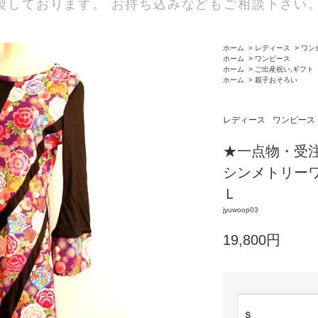
製しております。 お持ち込みなどもご相談下さい
ホーム
>
レディース
>
ワン
ホーム
>
ワンピース
ホーム
>
ご出産祝い,ギフト
ホーム
>
親子おそろい
レディース
ワンピース
★一点物・受
シンメトリー
Ｌ
jyuwoop03
19,800円
Ｓ