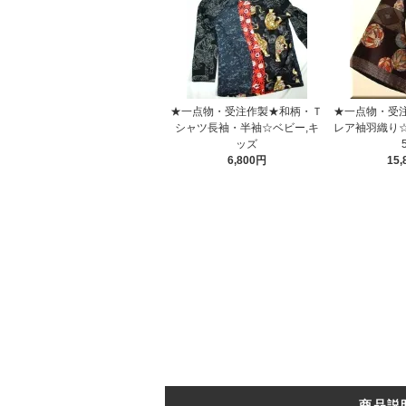
★一点物・受注作製★和柄・Ｔ
★一点物・受
シャツ長袖・半袖☆ベビー,キ
レア袖羽織り
ッズ
6,800円
15
商品説