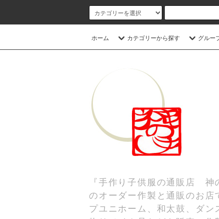
ホーム
カテゴリーから探す
グルー
『手作り子供服の通販店 神
のオーダー作製と通販のお店
プユニホーム、和太鼓、ダンス