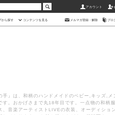
アカウント
プから探す
コンテンツを見る
メルマガ登録・解除
ブロ
の手』は、和柄のハンドメイドのベビー,キッズ,メ
です。おかげさまで丸18年目です。一点物の和柄
、音楽アーティストLIVEの衣装、オーディショ