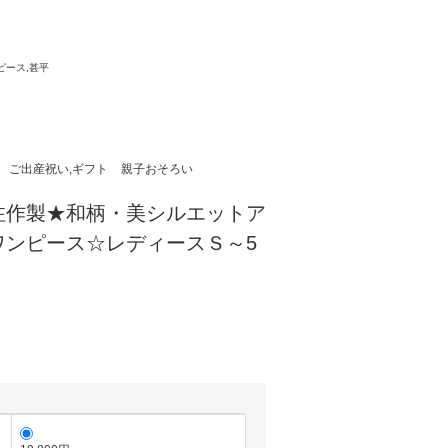
。
ピース,甚平
ご出産祝い,ギフト
親子おそろい
注作製★和柄・美シルエットア
ワンピース☆レディースＳ～5