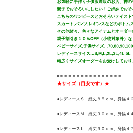
お気軽に手作り子供服通販のお店、神の
親子でおそろいにしたい！ご姉妹でおそ
こちらのワンピースとおそろいテイスト
スカート,パンツ,レギンスなどのボトム
その他諸々、色々なアイテムとオーダー
親子割引き１０％OFF（小物対象外）
ベビーサイズ,子供サイズ…70,80,90,100,110
レディースサイズ…S,M,L,2L,3L,4L,5L
幅広くサイズオーダーをお受けしており
=＝＝＝＝＝＝＝＝＝＝＝＝＝＝＝
★サイズ（目安です）★
●レディースＳ…総丈８５ｃｍ、身幅４
●レディースＭ…総丈９０ｃｍ、身幅４
●レディースＬ…総丈９０ｃｍ、身幅４