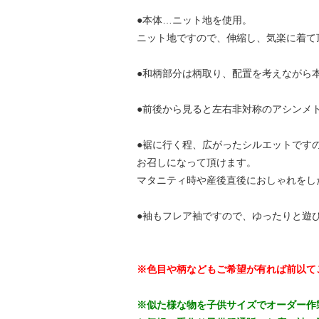
●本体…ニット地を使用。
ニット地ですので、伸縮し、気楽に着て
●和柄部分は柄取り、配置を考えながら
●前後から見ると左右非対称のアシンメ
●裾に行く程、広がったシルエットです
お召しになって頂けます。
マタニティ時や産後直後におしゃれをし
●袖もフレア袖ですので、ゆったりと遊
※色目や柄などもご希望が有れば前以て
※似た様な物を子供サイズでオーダー作