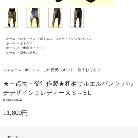
ホーム
>
レディース
>
ボトムス・スカート,パンツ/レギンス
ホーム
>
ボトムス
ホーム
>
ご出産祝い,ギフト
ホーム
>
親子おそろい
レディース
ボトムス
ご出産祝い,ギフト
親子おそろい
★一点物・受注作製★和柄サルエルパンツ パッ
チデザイン☆レディースＳ～5Ｌ
ldasareopt12
11,800円
サイズ