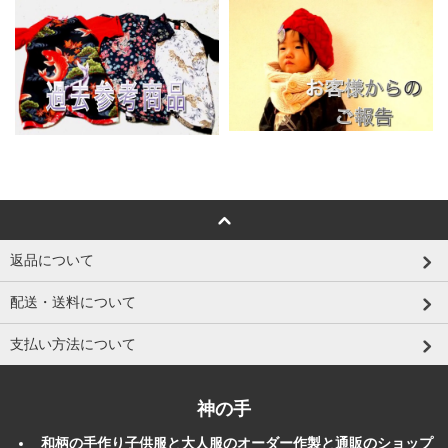
返品について
配送・送料について
支払い方法について
神の手
和柄
の
手作り
子供服
と大人服のオーダー作製と
通販
のショップ