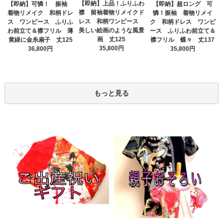
【即納】上品！ふりふわ
【即納】可憐！ 振袖
【即納】超ロング 可
襟 留袖着物リメイクド
着物リメイク 和柄ドレ
憐！振袖 着物リメイ
レス 和柄ワンピース
ス ワンピース ふりふ
ク 和柄ドレス ワンピ
美しい絵画のような風景
わ前立て＆襟フリル 薄
ース ふりふわ前立て＆
画 丈125
黄緑に金糸扇子 丈125
襟フリル 蝶々 丈137
35,800円
36,800円
35,800円
もっと見る