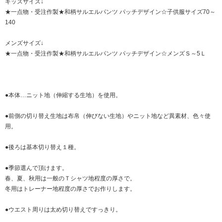
キッズサイズ↓
★一点物・受注作製★和柄サルエルパンツ パッチデザイン☆子供服サイズ70～
140
メンズサイズ↓
★一点物・受注作製★和柄サルエルパンツ パッチデザイン☆メンズＳ～5Ｌ
●本体…ニット地（伸縮する生地）を使用。
●前側の切り替え生地は布帛（伸びない生地）やニット地など異素材、色々使
用。
●後ろは基本切り替え１種。
●季節選んで頂けます。
春、夏、秋用は一般のＴシャツ地程度の厚さで。
冬用はトレーナー地程度の厚さでお作りします。
●ウエスト周りは太め切り替えですっきり。