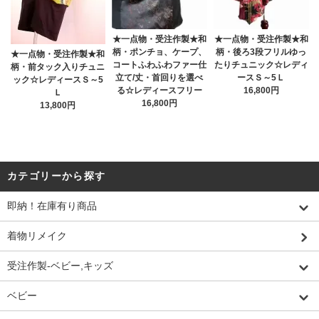
★一点物・受注作製★和
★一点物・受注作製★和
柄・ポンチョ、ケープ、
柄・後ろ3段フリルゆっ
★一点物・受注作製★和
コートふわふわファー仕
たりチュニック☆レディ
柄・前タック入りチュニ
立て/丈・首回りを選べ
ースＳ～5Ｌ
ック☆レディースＳ～5
る☆レディースフリー
16,800円
Ｌ
16,800円
13,800円
カテゴリーから探す
即納！在庫有り商品
着物リメイク
受注作製-ベビー,キッズ
ベビー