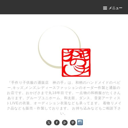
メニュー
『手作り子供服の通販店 神の手』は、和柄のハンドメイドのベビ
ー,キッズ,メンズ,レディースファッションのオーダー作製と通販の
お店です。おかげさまで丸18年目です。一点物の和柄服がたくさん
あります。グループユニホーム、和太鼓、ダンス、音楽アーティス
トLIVEの衣装、オーディション衣装なども承ってます。 着物リメイ
ク品なども販売・作製しております。 お持ち込みなどもご相談下さ
い。