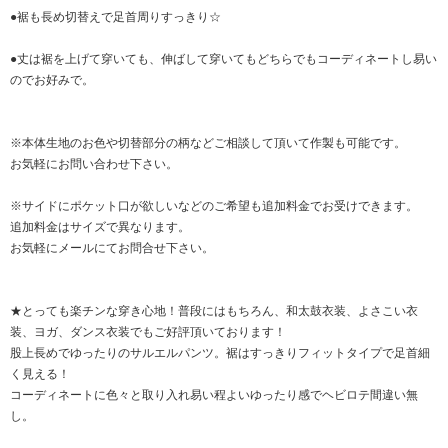
●裾も長め切替えで足首周りすっきり☆
●丈は裾を上げて穿いても、伸ばして穿いてもどちらでもコーディネートし易い
のでお好みで。
※本体生地のお色や切替部分の柄などご相談して頂いて作製も可能です。
お気軽にお問い合わせ下さい。
※サイドにポケット口が欲しいなどのご希望も追加料金でお受けできます。
追加料金はサイズで異なります。
お気軽にメールにてお問合せ下さい。
★とっても楽チンな穿き心地！普段にはもちろん、和太鼓衣装、よさこい衣
装、ヨガ、ダンス衣装でもご好評頂いております！
股上長めでゆったりのサルエルパンツ。裾はすっきりフィットタイプで足首細
く見える！
コーディネートに色々と取り入れ易い程よいゆったり感でヘビロテ間違い無
し。