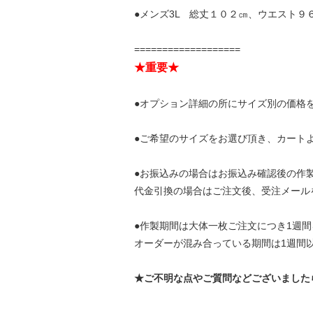
●メンズ3L 総丈１０２㎝、ウエスト９
===================
★重要★
●オプション詳細の所にサイズ別の価格
●ご希望のサイズをお選び頂き、カート
●お振込みの場合はお振込み確認後の作
代金引換の場合はご注文後、受注メール
●作製期間は大体一枚ご注文につき1週
オーダーが混み合っている期間は1週間
★ご不明な点やご質問などございました