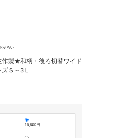
。
おそろい
注作製★和柄・後ろ切替ワイド
ンズＳ～3Ｌ
16,800円