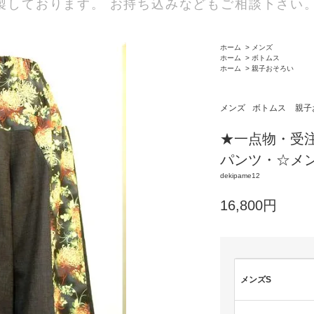
製しております。 お持ち込みなどもご相談下さい
ホーム
>
メンズ
ホーム
>
ボトムス
ホーム
>
親子おそろい
メンズ
ボトムス
親子
★一点物・受
パンツ・☆メ
dekipame12
16,800円
メンズS