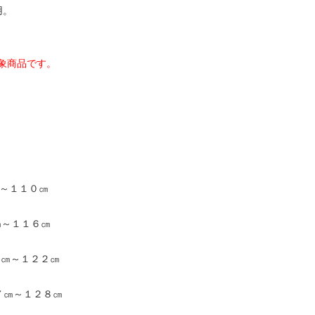
用。
象商品です。
㎝～１１０㎝
㎝～１１６㎝
１㎝～１２２㎝
７㎝～１２８㎝