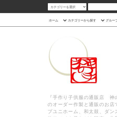
ホーム
カテゴリーから探す
グルー
『手作り子供服の通販店 神
のオーダー作製と通販のお店
プユニホーム、和太鼓、ダンス