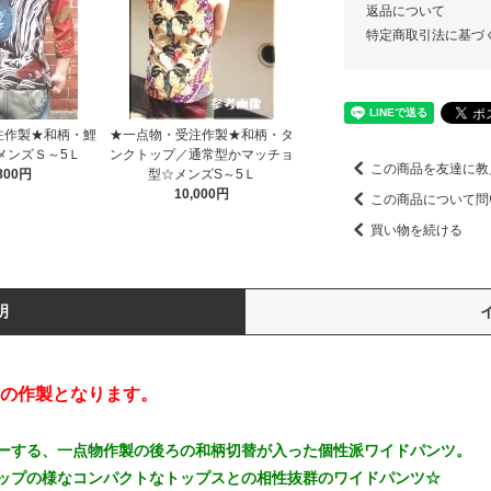
返品について
特定商取引法に基づ
注作製★和柄・鯉
★一点物・受注作製★和柄・タ
メンズＳ～5Ｌ
ンクトップ／通常型かマッチョ
この商品を友達に教
,800円
型☆メンズS～5Ｌ
10,000円
この商品について問
買い物を続ける
明
の作製となります。
ーする、一点物作製の後ろの和柄切替が入った個性派ワイドパンツ。
ップの様なコンパクトなトップスとの相性抜群のワイドパンツ☆