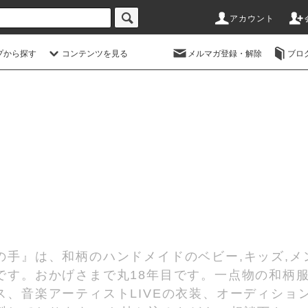
アカウント
プから探す
コンテンツを見る
メルマガ登録・解除
ブロ
の手』は、和柄のハンドメイドのベビー,キッズ,メ
です。おかげさまで丸18年目です。一点物の和柄
、音楽アーティストLIVEの衣装、オーディショ