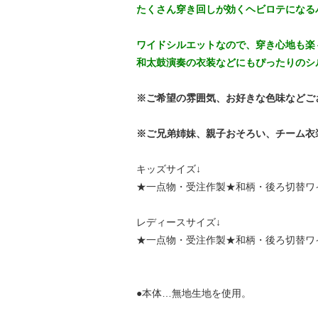
たくさん穿き回しが効くヘビロテになる
ワイドシルエットなので、穿き心地も楽
和太鼓演奏の衣装などにもぴったりのシ
※ご希望の雰囲気、お好きな色味などご
※ご兄弟姉妹、親子おそろい、チーム衣
キッズサイズ↓
★一点物・受注作製★和柄・後ろ切替ワイ
レディースサイズ↓
★一点物・受注作製★和柄・後ろ切替ワ
●本体…無地生地を使用。