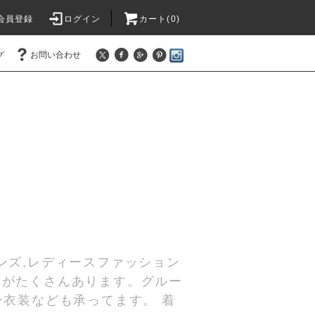
会員登録
ログイン
カート(
0
)
グ
お問い合わせ
ンズ,レディースファッション
服がたくさんあります。グルー
ン衣装なども承ってます。 着