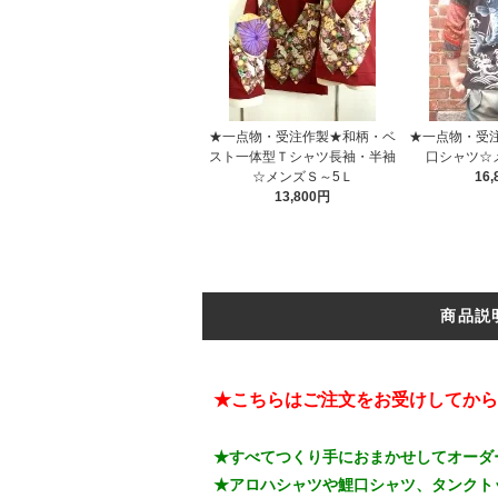
★一点物・受注作製★和柄・ベ
★一点物・受
スト一体型Ｔシャツ長袖・半袖
口シャツ☆
☆メンズＳ～5Ｌ
16
13,800円
商品説
★こちらはご注文をお受けしてから
★すべてつくり手におまかせしてオーダ
★アロハシャツや鯉口シャツ、タンクト