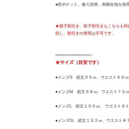
●前ポケット、後ろ切替…和柄生地を使
★親子割引き、双子割引きもこちらも対
但し、割引きの併用は不可です。
===============--
★サイズ（目安です）
●メンズS 総丈９５㎝、ウエスト６９
●メンズM 総丈９８㎝、ウエスト７５
●メンズL 総丈１００㎝、 ウエスト８
●メンズ2L 総丈１０２㎝、ウエスト８