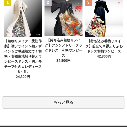
1
2
3
【持ち込み着物リメイ
【着物リメイク・受注作
【持ち込み着物リメイ
ク】アシンメトリータッ
製】襟デザイン＆袖デザ
ク】前立て＆襟ふりふわ
クドレス 和柄ワンピー
イン＆ご希望着丈で！和
ドレス和柄ワンピース
ス
柄・着物生地切り替えワ
42,800円
34,800円
ンピースドレス・胸元モ
チーフ付き☆レディース
Ｓ～5Ｌ
24,800円
もっと見る