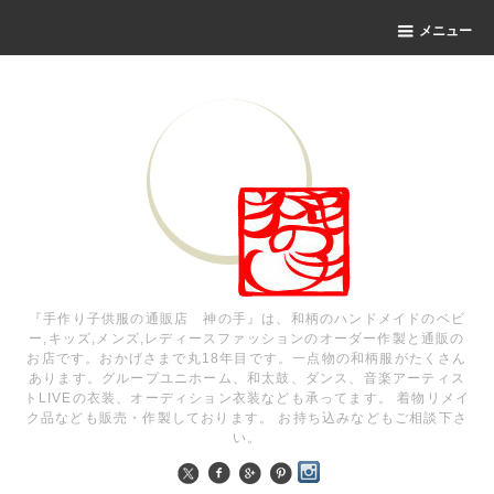
メニュー
『手作り子供服の通販店 神の手』は、和柄のハンドメイドのベビ
ー,キッズ,メンズ,レディースファッションのオーダー作製と通販の
お店です。おかげさまで丸18年目です。一点物の和柄服がたくさん
あります。グループユニホーム、和太鼓、ダンス、音楽アーティス
トLIVEの衣装、オーディション衣装なども承ってます。 着物リメイ
ク品なども販売・作製しております。 お持ち込みなどもご相談下さ
い。