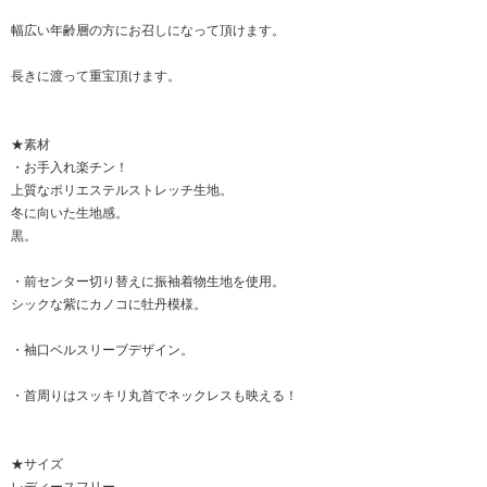
幅広い年齢層の方にお召しになって頂けます。
長きに渡って重宝頂けます。
★素材
・お手入れ楽チン！
上質なポリエステルストレッチ生地。
冬に向いた生地感。
黒。
・前センター切り替えに振袖着物生地を使用。
シックな紫にカノコに牡丹模様。
・袖口ベルスリーブデザイン。
・首周りはスッキリ丸首でネックレスも映える！
★サイズ
レディースフリー