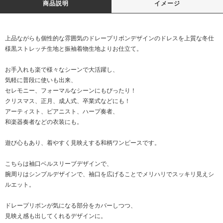
商品説明
イメージ
上品ながらも個性的な雰囲気のドレープリボンデザインのドレスを上質な冬仕
様黒ストレッチ生地と振袖着物生地よりお仕立て。
お手入れも楽で様々なシーンで大活躍し、
気軽に普段に使いも出来、
セレモニー、フォーマルなシーンにもぴったり！
クリスマス、正月、成人式、卒業式などにも！
アーティスト、ピアニスト、ハープ奏者、
和楽器奏者などの衣装にも。
遊び心もあり、着やすく見映えする和柄ワンピースです。
こちらは袖口ベルスリーブデザインで、
腕周りはシンプルデザインで、袖口を広げることでメリハリでスッキリ見えシ
ルエット。
ドレープリボンが気になる部分をカバーしつつ、
見映え感も出してくれるデザインに。