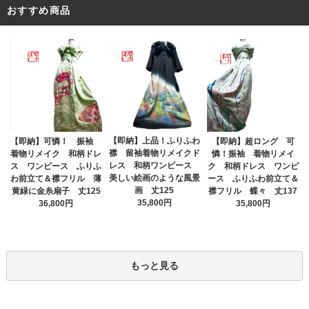
おすすめ商品
【即納】上品！ふりふわ
【即納】可憐！ 振袖
【即納】超ロング 可
襟 留袖着物リメイクド
着物リメイク 和柄ドレ
憐！振袖 着物リメイ
レス 和柄ワンピース
ス ワンピース ふりふ
ク 和柄ドレス ワンピ
美しい絵画のような風景
わ前立て＆襟フリル 薄
ース ふりふわ前立て＆
画 丈125
黄緑に金糸扇子 丈125
襟フリル 蝶々 丈137
35,800円
36,800円
35,800円
もっと見る