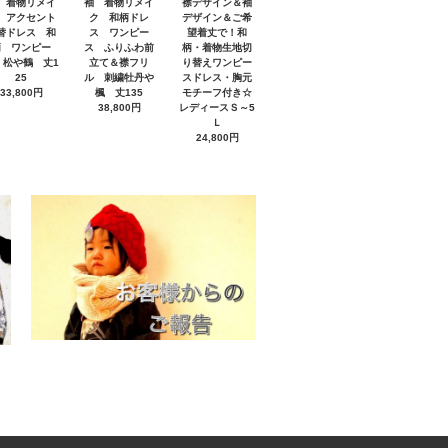
 着物リメイ
袖 着物リメイ
襟デザイン＆袖
 アクセント
ク 和柄ドレ
デザイン＆ご希
替ドレス 和
ス ワンピー
望着丈で！和
柄 ワンピー
ス ふりふわ前
柄・着物生地切
 松や鶴 丈1
立て＆襟フリ
り替えワンピー
25
ル 刺繍牡丹や
スドレス・胸元
33,800円
楓 丈135
モチーフ付き☆
38,800円
レディースＳ～5
Ｌ
24,800円