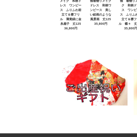
メイク 和柄ド
袖着物リメイク
袖 着物リ
レス ワンピー
ドレス 和柄ワ
ク 和柄ド
ス ふりふわ前
ンピース 美し
ス ワンピ
立て＆襟フリ
い絵画のような
ス ふりふ
ル 薄黄緑に金
風景画 丈125
立て＆襟フ
糸扇子 丈125
35,800円
ル 蝶々 丈
36,800円
35,800