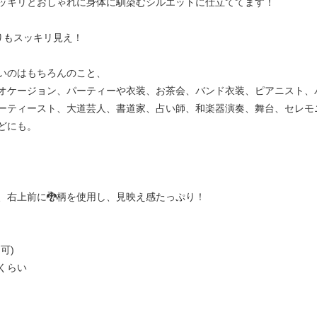
ッキリとおしゃれに身体に馴染むシルエットに仕立ててます！
りもスッキリ見え！
いのはもちろんのこと、
オケージョン、パーティーや衣装、お茶会、バンド衣装、ピアニスト、
ーティースト、大道芸人、書道家、占い師、和楽器演奏、舞台、セレモ
どにも。
、右上前に🐉柄を使用し、見映え感たっぷり！
可)
㎝くらい