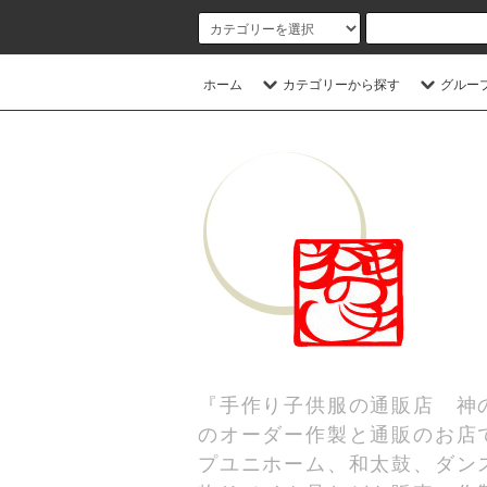
ホーム
カテゴリーから探す
グルー
『手作り子供服の通販店 神
のオーダー作製と通販のお店
プユニホーム、和太鼓、ダンス