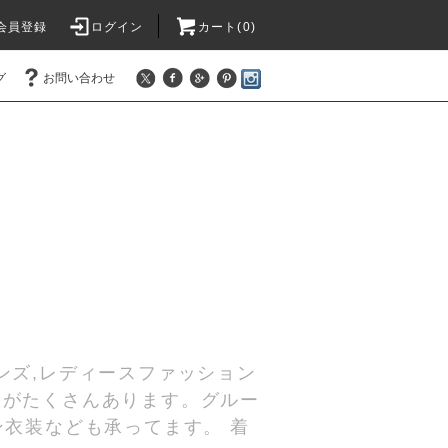
会員登録
ログイン
カート(
0
)
グ
お問い合わせ
ンズ,レディースファッション
服がたくさんあります。グルー
ン衣装なども承ってます。 着