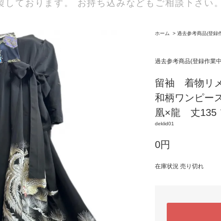
製しております。 お持ち込みなどもご相談下さい
ホーム
>
過去参考商品(登録
過去参考商品(登録作業
留袖 着物リ
和柄ワンピー
凰×龍 丈135
deklid01
0円
在庫状況 売り切れ