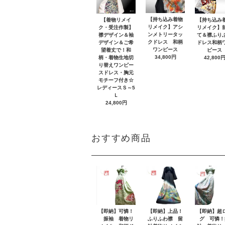
【持ち込み着物
【着物リメイ
【持ち込み
リメイク】アシ
ク・受注作製】
リメイク】
ンメトリータッ
襟デザイン＆袖
て＆襟ふり
クドレス 和柄
デザイン＆ご希
ドレス和柄
ワンピース
望着丈で！和
ピース
34,800円
柄・着物生地切
42,800
り替えワンピー
スドレス・胸元
モチーフ付き☆
レディースＳ～5
Ｌ
24,800円
おすすめ商品
【即納】可憐！
【即納】上品！
【即納】超
振袖 着物リ
ふりふわ襟 留
グ 可憐！