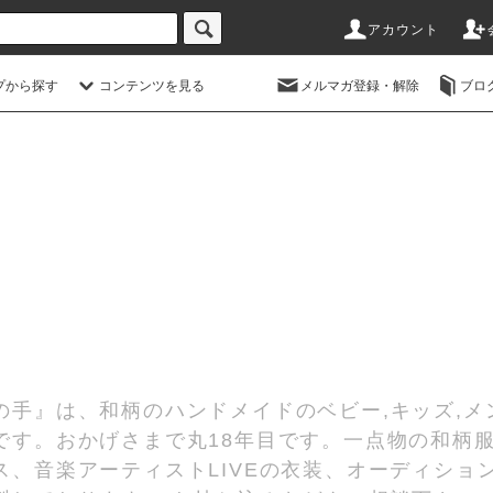
アカウント
プから探す
コンテンツを見る
メルマガ登録・解除
ブロ
の手』は、和柄のハンドメイドのベビー,キッズ,メ
です。おかげさまで丸18年目です。一点物の和柄
、音楽アーティストLIVEの衣装、オーディショ