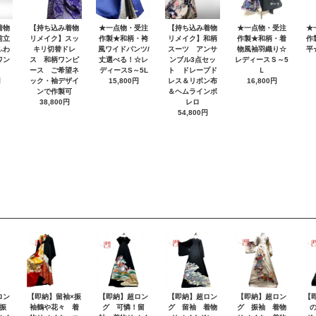
着物
【持ち込み着物
★一点物・受注
【持ち込み着物
★一点物・受注
★
前立
リメイク】スッ
作製★和柄・袴
リメイク】和柄
作製★和柄・着
作
ふわ
キリ切替ドレ
風ワイドパンツ/
スーツ アンサ
物風袖羽織り☆
平
ワン
ス 和柄ワンピ
丈選べる！☆レ
ンブル3点セッ
レディースＳ～5
ース ご希望ネ
ディースS～5L
ト ドレープド
Ｌ
円
ック・袖デザイ
15,800円
レス＆リボン布
16,800円
ンで作製可
＆ヘムラインボ
38,800円
レロ
54,800円
ロン
【即納】留袖×振
【即納】超ロン
【即納】超ロン
【即納】超ロン
【
振
袖鶴や花々 着
グ 可憐！留
グ 留袖 着物
グ 振袖 着物