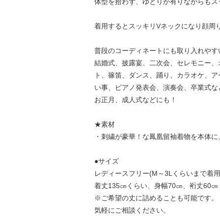
体型を拾わず、ゆとりが有りながらもス
着用するとスッキリVネックになり顔周
普段のコーディネートにも取り入れやす
結婚式、披露宴、二次会、セレモニー、
ト、篠笛、ダンス、踊り、カラオケ、ア
い事、ピアノ発表会、演奏会、卒業式な
お正月、成人式などにも！
★素材
・刺繍が豪華！な鳳凰留袖着物を本体に
●サイズ
レディースフリー(M～3Lくらいまで着用
着丈135㎝くらい、身幅70㎝、裄丈60
※ご希望の丈に詰めることも可能です。
気軽にご相談ください。