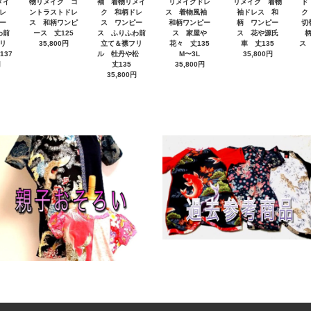
メイ
物リメイク コ
袖 着物リメイ
リメイクドレ
リメイク 着物
ド
レ
ントラストドレ
ク 和柄ドレ
ス 着物風袖
袖ドレス 和
ク
ー
ス 和柄ワンピ
ス ワンピー
和柄ワンピー
柄 ワンピー
切
わ前
ース 丈125
ス ふりふわ前
ス 家屋や
ス 花や源氏
リ
35,800円
立て＆襟フリ
花々 丈135
車 丈135
ス
137
ル 牡丹や松
M〜3L
35,800円
円
丈135
35,800円
35,800円