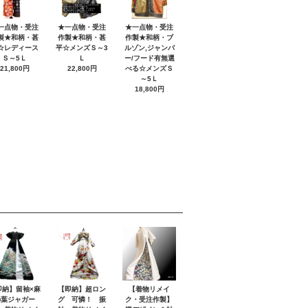
一点物・受注
★一点物・受注
★一点物・受注
製★和柄・甚
作製★和柄・甚
作製★和柄・ブ
☆レディース
平☆メンズＳ～3
ルゾン,ジャンバ
Ｓ～5Ｌ
Ｌ
ー/フード有無選
21,800円
22,800円
べる☆メンズＳ
～5Ｌ
18,800円
即納】留袖×麻
【即納】超ロン
【着物リメイ
の葉ジャガー
グ 可憐！ 振
ク・受注作製】