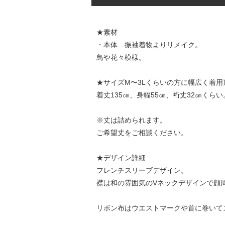
★素材
・本体…振袖着物よりリメイク。
鳥や花々模様。
★サイズM〜3Lくらいの方に幅広く着用
着丈135㎝、身幅55㎝、裄丈32㎝くら
※丈は詰められます。
ご希望丈をご相談ください。
★デザイン詳細
フレンチスリーブデザイン。
襟は和の雰囲気のVネックデザインで顔
リボン布はウエストマークや首に巻いて