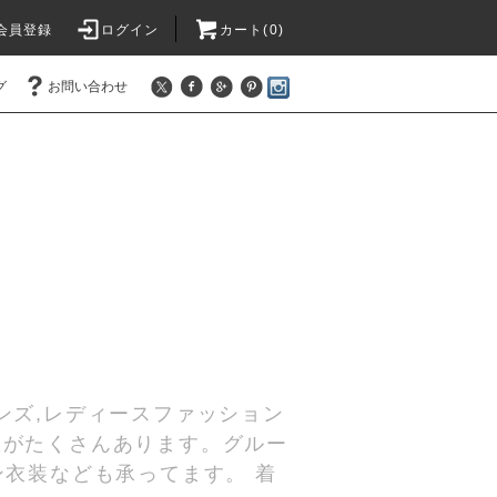
会員登録
ログイン
カート(
0
)
グ
お問い合わせ
ンズ,レディースファッション
服がたくさんあります。グルー
ン衣装なども承ってます。 着