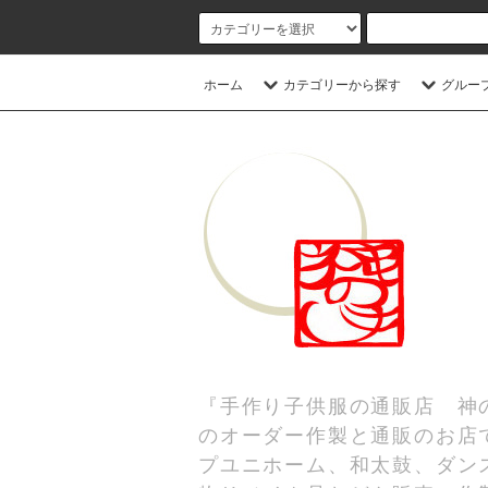
ホーム
カテゴリーから探す
グルー
『手作り子供服の通販店 神
のオーダー作製と通販のお店
プユニホーム、和太鼓、ダンス