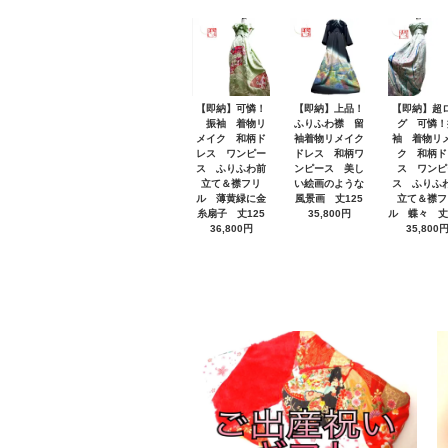
【即納】可憐！
【即納】上品！
【即納】超
振袖 着物リ
ふりふわ襟 留
グ 可憐！
メイク 和柄ド
袖着物リメイク
袖 着物リ
レス ワンピー
ドレス 和柄ワ
ク 和柄ド
ス ふりふわ前
ンピース 美し
ス ワンピ
立て＆襟フリ
い絵画のような
ス ふりふ
ル 薄黄緑に金
風景画 丈125
立て＆襟フ
糸扇子 丈125
35,800円
ル 蝶々 丈
36,800円
35,800