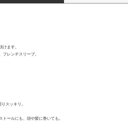
頂けます。
い。フレンチスリーブ。
周りスッキリ。
ストールにも、頭や髪に巻いても。