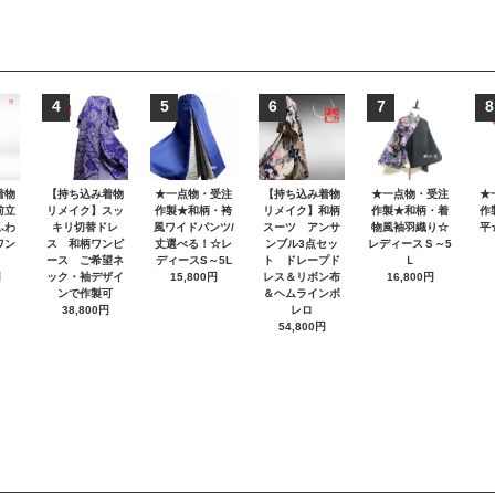
4
5
6
7
8
着物
【持ち込み着物
★一点物・受注
【持ち込み着物
★一点物・受注
★
前立
リメイク】スッ
作製★和柄・袴
リメイク】和柄
作製★和柄・着
作
ふわ
キリ切替ドレ
風ワイドパンツ/
スーツ アンサ
物風袖羽織り☆
平
ワン
ス 和柄ワンピ
丈選べる！☆レ
ンブル3点セッ
レディースＳ～5
ース ご希望ネ
ディースS～5L
ト ドレープド
Ｌ
円
ック・袖デザイ
15,800円
レス＆リボン布
16,800円
ンで作製可
＆ヘムラインボ
38,800円
レロ
54,800円