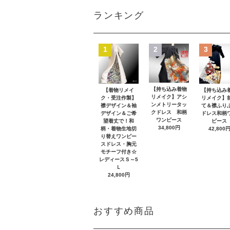
ランキング
1
2
3
【持ち込み着物
【着物リメイ
【持ち込み
リメイク】アシ
ク・受注作製】
リメイク】
ンメトリータッ
襟デザイン＆袖
て＆襟ふり
クドレス 和柄
デザイン＆ご希
ドレス和柄
ワンピース
望着丈で！和
ピース
34,800円
柄・着物生地切
42,800
り替えワンピー
スドレス・胸元
モチーフ付き☆
レディースＳ～5
Ｌ
24,800円
おすすめ商品