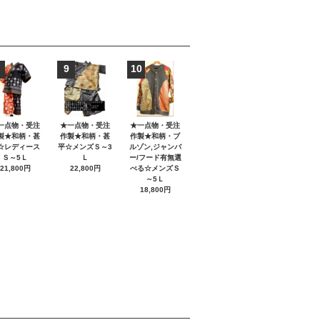
9
10
一点物・受注
★一点物・受注
★一点物・受注
製★和柄・甚
作製★和柄・甚
作製★和柄・ブ
☆レディース
平☆メンズＳ～3
ルゾン,ジャンバ
Ｓ～5Ｌ
Ｌ
ー/フード有無選
21,800円
22,800円
べる☆メンズＳ
～5Ｌ
18,800円