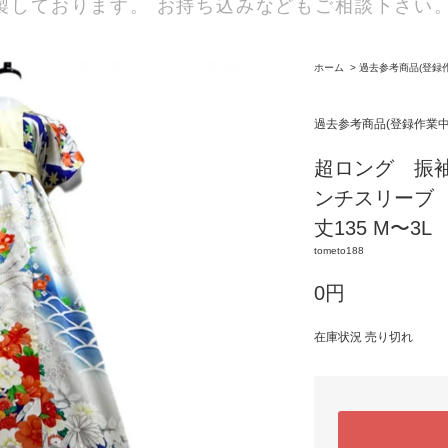
製しております。 お持ち込みなどもご相談下さい
ホーム
>
過去参考商品(登録
過去参考商品(登録作業
超ロング 振
ンチスリーブ
丈135 M〜3L
tometo188
0円
在庫状況 売り切れ