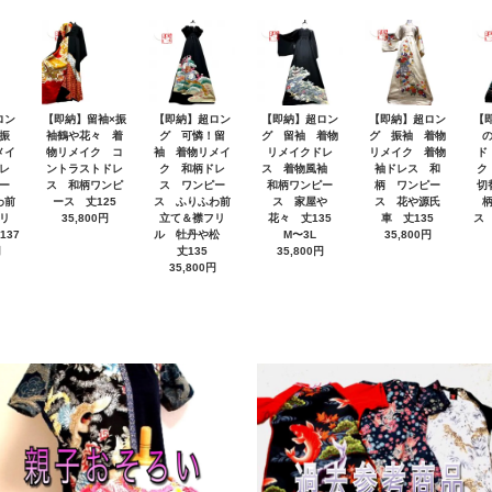
ロン
【即納】留袖×振
【即納】超ロン
【即納】超ロン
【即納】超ロン
【
振
袖鶴や花々 着
グ 可憐！留
グ 留袖 着物
グ 振袖 着物
メイ
物リメイク コ
袖 着物リメイ
リメイクドレ
リメイク 着物
ド
レ
ントラストドレ
ク 和柄ドレ
ス 着物風袖
袖ドレス 和
ク
ー
ス 和柄ワンピ
ス ワンピー
和柄ワンピー
柄 ワンピー
切
わ前
ース 丈125
ス ふりふわ前
ス 家屋や
ス 花や源氏
リ
35,800円
立て＆襟フリ
花々 丈135
車 丈135
ス
137
ル 牡丹や松
M〜3L
35,800円
円
丈135
35,800円
35,800円