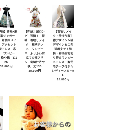
即納】留袖×麻
【即納】超ロン
【着物リメイ
の葉ジャガー
グ 可憐！ 振
ク・受注作製】
 着物リメイ
袖 着物リメイ
襟デザイン＆袖
 アクセント
ク 和柄ドレ
デザイン＆ご希
替ドレス 和
ス ワンピー
望着丈で！和
柄 ワンピー
ス ふりふわ前
柄・着物生地切
 松や鶴 丈1
立て＆襟フリ
り替えワンピー
25
ル 刺繍牡丹や
スドレス・胸元
33,800円
楓 丈135
モチーフ付き☆
38,800円
レディースＳ～5
Ｌ
24,800円