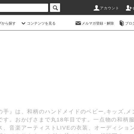
アカウント
プから探す
コンテンツを見る
メルマガ登録・解除
ブロ
の手』は、和柄のハンドメイドのベビー,キッズ,メ
です。おかげさまで丸18年目です。一点物の和柄
、音楽アーティストLIVEの衣装、オーディショ