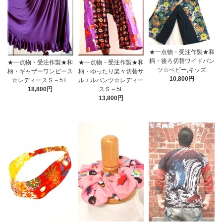
★一点物・受注作製★和
柄・後ろ切替ワイドパン
★一点物・受注作製★和
★一点物・受注作製★和
ツ☆ベビー,キッズ
柄・ギャザーワンピース
柄・ゆったり楽々切替サ
10,800円
☆レディースＳ～5Ｌ
ルエルパンツ☆レディー
18,800円
スＳ～5L
13,800円