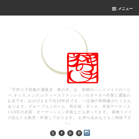
メニュー
『手作り子供服の通販店 神の手』は、和柄のハンドメイドのベビ
ー,キッズ,メンズ,レディースファッションのオーダー作製と通販の
お店です。おかげさまで丸18年目です。一点物の和柄服がたくさん
あります。グループユニホーム、和太鼓、ダンス、音楽アーティス
トLIVEの衣装、オーディション衣装なども承ってます。 着物リメイ
ク品なども販売・作製しております。 お持ち込みなどもご相談下さ
い。