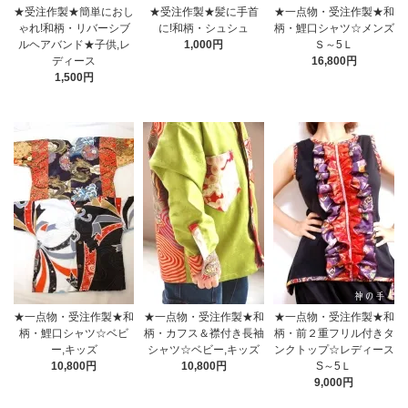
★受注作製★簡単におし
★受注作製★髪に手首
★一点物・受注作製★和
ゃれ!和柄・リバーシブ
に!和柄・シュシュ
柄・鯉口シャツ☆メンズ
ルヘアバンド★子供,レ
1,000円
Ｓ～5Ｌ
ディース
16,800円
1,500円
★一点物・受注作製★和
★一点物・受注作製★和
★一点物・受注作製★和
柄・鯉口シャツ☆ベビ
柄・カフス＆襟付き長袖
柄・前２重フリル付きタ
ー,キッズ
シャツ☆ベビー,キッズ
ンクトップ☆レディース
10,800円
10,800円
S～5Ｌ
9,000円