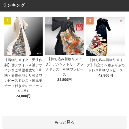
ランキング
1
2
3
【持ち込み着物リメイ
【着物リメイク・受注作
【持ち込み着物リメイ
ク】アシンメトリータッ
製】襟デザイン＆袖デザ
ク】前立て＆襟ふりふわ
クドレス 和柄ワンピー
イン＆ご希望着丈で！和
ドレス和柄ワンピース
ス
柄・着物生地切り替えワ
42,800円
34,800円
ンピースドレス・胸元モ
チーフ付き☆レディース
Ｓ～5Ｌ
24,800円
もっと見る