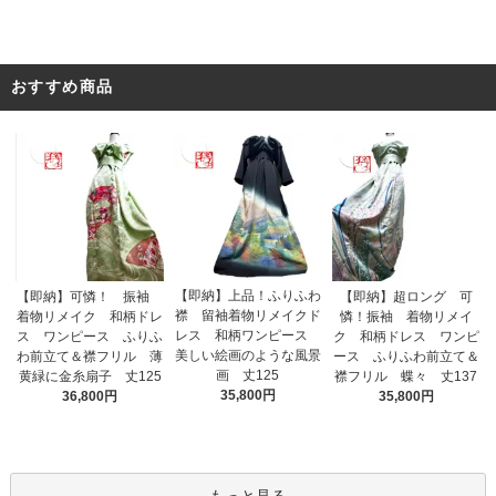
おすすめ商品
【即納】上品！ふりふわ
【即納】可憐！ 振袖
【即納】超ロング 可
襟 留袖着物リメイクド
着物リメイク 和柄ドレ
憐！振袖 着物リメイ
レス 和柄ワンピース
ス ワンピース ふりふ
ク 和柄ドレス ワンピ
美しい絵画のような風景
わ前立て＆襟フリル 薄
ース ふりふわ前立て＆
画 丈125
黄緑に金糸扇子 丈125
襟フリル 蝶々 丈137
35,800円
36,800円
35,800円