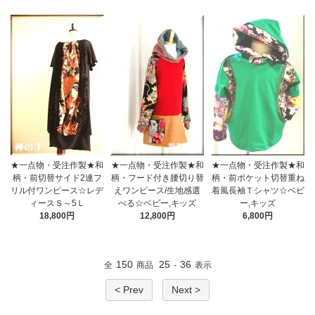
★一点物・受注作製★和
★一点物・受注作製★和
★一点物・受注作製★和
柄・前切替サイド2連フ
柄・フード付き腰切り替
柄・前ポケット切替重ね
リル付ワンピース☆レデ
えワンピース/生地感選
着風長袖Ｔシャツ☆ベビ
ィースＳ～5Ｌ
べる☆ベビー,キッズ
ー,キッズ
18,800円
12,800円
6,800円
150
25
36
全
商品
-
表示
< Prev
Next >